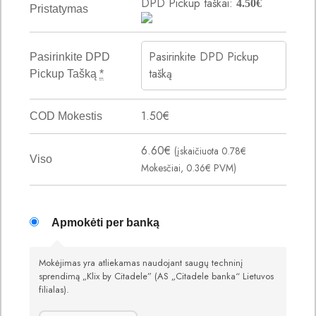
DPD Pickup taškai:
4.50
€
Pristatymas
Pasirinkite DPD Pickup
Pasirinkite DPD
tašką
Pickup Tašką
*
1.50
€
COD Mokestis
6.60
€
(įskaičiuota
0.78
€
Viso
Mokesčiai,
0.36
€
PVM)
Apmokėti per banką
Mokėjimas yra atliekamas naudojant saugų techninį
sprendimą „Klix by Citadele” (AS „Citadele banka“ Lietuvos
filialas).