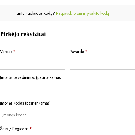
Turite nuolaidos kodą?
Paspauskite čia ir įveskite kodą
Pirkėjo rekvizitai
Vardas
Pavardė
*
*
Įmonės pavadinimas
(pasirenkamas)
Įmonės kodas
(pasirenkamas)
Šalis / Regionas
*