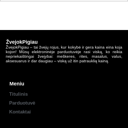
ŽvejokPigiau
ŽvejokPigiau – tai žvejų rojus, kur kokybė ir gera kaina eina koja
kojon! Mūsų elektroninėje parduotuvėje rasi viską, ko reikia
nepriekaištingai žvejybai: meškeres, rites, masalus, valus,
aksesuarus ir dar daugiau – viską už itin patrauklią kainą.
Meniu
Titulinis
Parduotuvė
Kontaktai