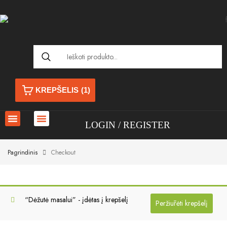
KREPŠELIS
(1)
LOGIN
REGISTER
Pagrindinis
Checkout
“Dėžutė masalui” - įdėtas į krepšelį
Peržiūrėti krepšelį