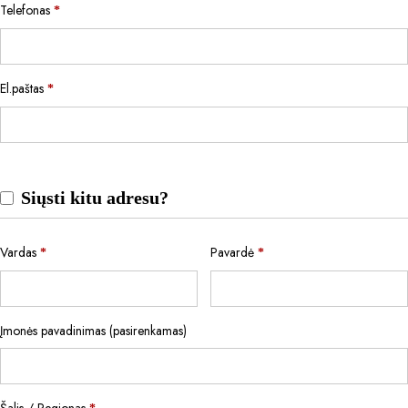
Telefonas
*
El.paštas
*
Siųsti kitu adresu?
Vardas
Pavardė
*
*
Įmonės pavadinimas
(pasirenkamas)
Šalis / Regionas