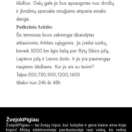
iššūkius. Galų gale jis bus apsaugotas nuo drožlių
ir įbrėžimų specialia smūgiams atsparia emalio
danga.
Patikrinta Arkties
Šis termosas buvo sėkmingai išbandytas
atšiauriomis Arkties sąlygomis. Jis įveikė sunkų,
beveik 5000 km ilgio kelią per Rytų Sibiro jūrą,
Laptevo jūrą ir Lenos žiotis. Ir jis yra pasirengęs
naujiems iššūkiams. Kur jis eis su tavimi?
Talpa:500;750;900;1200;1600
Išlaiko nuo 24h iki 48h
ŽvejokPigiau
ŽvejokPigiau – tai žvejų rojus, kur kokybė ir gera kaina eina koja
kojon! Mūsų elektroninėje parduotuvėje rasi viską, ko reikia