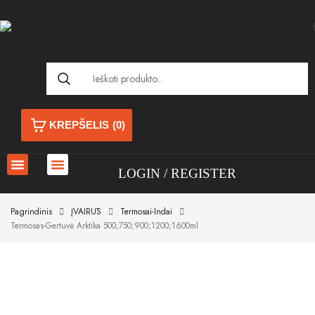
KREPŠELIS
(0)
LOGIN
REGISTER
Pagrindinis
ĮVAIRŪS
Termosai-Indai
Termosas-Gertuvė Arktika 500;750;900;1200;1600ml