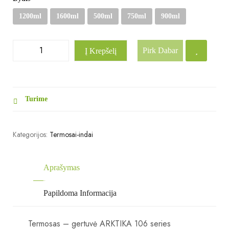
1200ml
1600ml
500ml
750ml
900ml
Pirk Dabar
Į Krepšelį
Turime
Kategorijos:
Termosai-indai
Aprašymas
Papildoma Informacija
Termosas – gertuvė ARKTIKA 106 series