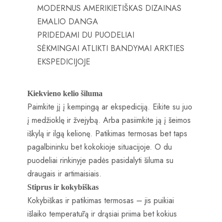
MODERNUS AMERIKIETIŠKAS DIZAINAS
EMALIO DANGA
PRIDEDAMI DU PUODELIAI
SĖKMINGAI ATLIKTI BANDYMAI ARKTIES
EKSPEDICIJOJE
Kiekvieno kelio šiluma
Paimkite jį į kempingą ar ekspediciją. Eikite su juo
į medžioklę ir žvejybą. Arba pasiimkite ją į šeimos
iškylą ir ilgą kelionę. Patikimas termosas bet taps
pagalbininku bet kokokioje situacijoje. O du
puodeliai rinkinyje padės pasidalyti šiluma su
draugais ir artimaisiais.
Stiprus ir kokybiškas
Kokybiškas ir patikimas termosas – jis puikiai
išlaiko temperatūrą ir drąsiai priima bet kokius