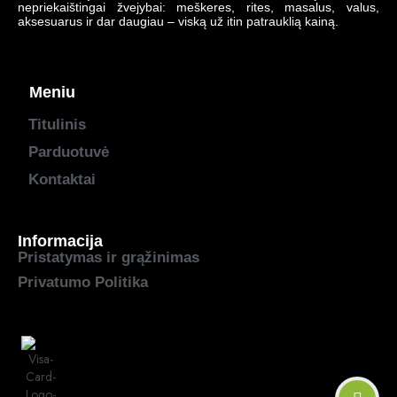
nepriekaištingai žvejybai: meškeres, rites, masalus, valus,
aksesuarus ir dar daugiau – viską už itin patrauklią kainą.
Meniu
Titulinis
Parduotuvė
Kontaktai
Informacija
Pristatymas ir grąžinimas
Privatumo Politika