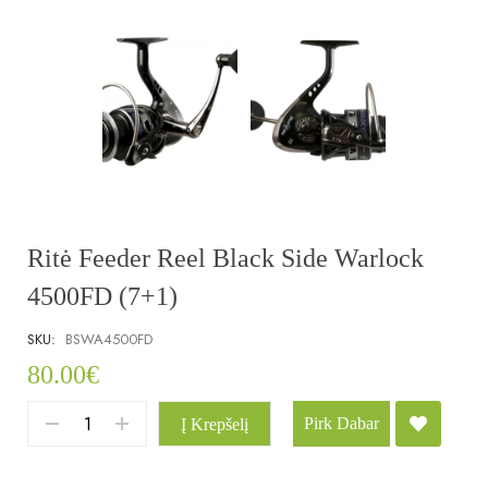
Ritė Feeder Reel Black Side Warlock
4500FD (7+1)
SKU:
BSWA4500FD
80.00
€
Pirk Dabar
Į Krepšelį