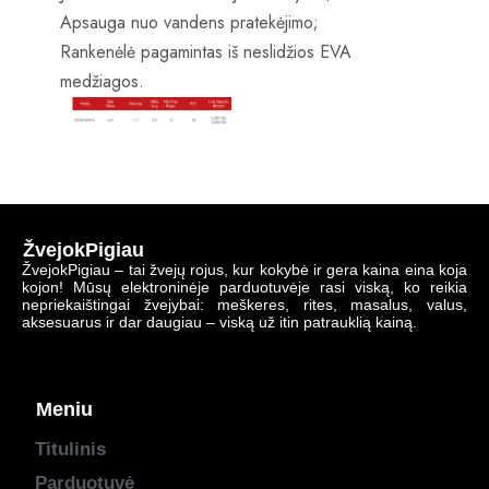
Apsauga nuo vandens pratekėjimo;
Rankenėlė pagamintas iš neslidžios EVA
medžiagos.
ŽvejokPigiau
ŽvejokPigiau – tai žvejų rojus, kur kokybė ir gera kaina eina koja
kojon! Mūsų elektroninėje parduotuvėje rasi viską, ko reikia
nepriekaištingai žvejybai: meškeres, rites, masalus, valus,
aksesuarus ir dar daugiau – viską už itin patrauklią kainą.
Meniu
Titulinis
Parduotuvė