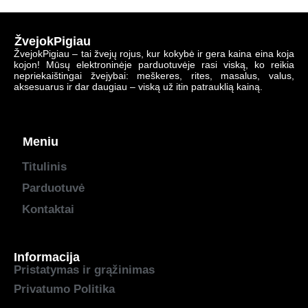
ŽvejokPigiau
ŽvejokPigiau – tai žvejų rojus, kur kokybė ir gera kaina eina koja
kojon! Mūsų elektroninėje parduotuvėje rasi viską, ko reikia
nepriekaištingai žvejybai: meškeres, rites, masalus, valus,
aksesuarus ir dar daugiau – viską už itin patrauklią kainą.
Meniu
Titulinis
Parduotuvė
Kontaktai
Informacija
Pristatymas ir grąžinimas
Privatumo Politika