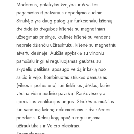
Modernus, pritaikytas žvejybai ir iš valties,
pagamintas iš patvaraus neperlijimo audinio.
Striukėje yra daug patogių ir funkcionalių kišenių:
dvi didelės dvigubos kišenės su magnetiniais
užsegimais priekyje, krūtinės kišenė su vandens
nepraleidžiančiu užtrauktuku, kišenė su magnetiniu
atvartu dešinėje. Aukšta apykaklė su vilnoniu
pamušalu ir giliai reguliuojamas gaubtas su
skydeliu patikimai apsaugo veidą ir kaklą nuo
šalčio ir vėjo. Kombinuotas striukės pamušalas
(vilnos ir poliesterio) turi tinklinius įdėklus, kurie
vėdina vidinį audinio paviršių. Rankovėse yra
specialios ventiliacijos angos. Striukės pamušalas
turi sandarią kišenę dokumentams ir dvi kišenes
priedams. Kelnių kojų apačia reguliuojama
užtrauktukais ir Velcro pleistrais.
Technologijos: