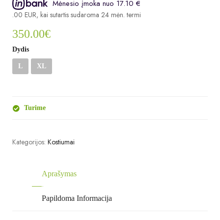
Mėnesio įmoka nuo 17.10 €
0.00 EUR, kai sutartis sudaroma 24 mėn. terminui, metinė palūkanų norma –
350.00
€
Dydis
L
XL
Turime
Kategorijos:
Kostiumai
Aprašymas
Papildoma Informacija