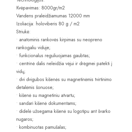
Kvėpavimas: 8000gr/m2
Vandens praleidžiamumas 12000 mm
Izoliacija: holoviberis 80 g / m2
Striukė:
• anatominis rankovės kirpimas su neopreno
rankogaliu viduje;
• funkcionalus reguliuojamas gaubtas;
• centrinė dalis neleidžia vėjui ir drėgmei patekti į
vidų;
• dvi dvigubos kišenės su magnetinėmis tvirtinimo
detalėmis šonuose;
• kišenė su magnetiniu atvartu;
• sandari kišenė dokumentams;
• didelė užsegama kišenė su logotipu ant švarko
nugaros;
• kombinuotas pamušalas;