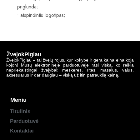
priglunda;
• atspindintis logotipas;
ŽvejokPigiau
ŽvejokPigiau – tai žvejų rojus, kur kokybė ir gera kaina eina koja
kojon! Mūsų elektroninėje parduotuvėje rasi viską, ko reikia
nepriekaištingai žvejybai: meškeres, rites, masalus, valus,
aksesuarus ir dar daugiau – viską už itin patrauklią kainą.
Meniu
Titulinis
Parduotuvė
Kontaktai