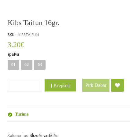
Kibs Taifun 16gr.
SKU:
KIBSTAIFUN
3.20
€
spalva
01
02
03
Pirk Dabar
Į Krepšelį
Turime
Kategorijos:
Blizgės-vartiklės