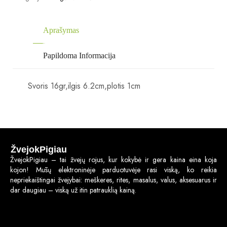
Aprašymas
Papildoma Informacija
Svoris 16gr,ilgis 6.2cm,plotis 1cm
ŽvejokPigiau
ŽvejokPigiau – tai žvejų rojus, kur kokybė ir gera kaina eina koja
kojon! Mūsų elektroninėje parduotuvėje rasi viską, ko reikia
nepriekaištingai žvejybai: meškeres, rites, masalus, valus, aksesuarus ir
dar daugiau – viską už itin patrauklią kainą.