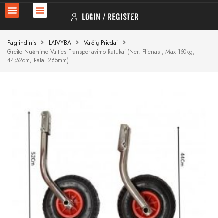
LOGIN
REGISTER
Pagrindinis
LAIVYBA
Valčių Priedai
Greito Nuėmimo Valties Transportavimo Ratukai (ner. Plienas , Max 150kg,
44;52cm, Ratai 265mm)