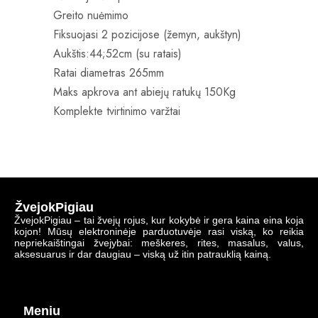
Greito nuėmimo
Fiksuojasi 2 pozicijose (žemyn, aukštyn)
Aukštis:44;52cm (su ratais)
Ratai diametras 265mm
Maks apkrova ant abiejų ratukų 150Kg
Komplekte tvirtinimo varžtai
ŽvejokPigiau
ŽvejokPigiau – tai žvejų rojus, kur kokybė ir gera kaina eina koja
kojon! Mūsų elektroninėje parduotuvėje rasi viską, ko reikia
nepriekaištingai žvejybai: meškeres, rites, masalus, valus,
aksesuarus ir dar daugiau – viską už itin patrauklią kainą.
Meniu