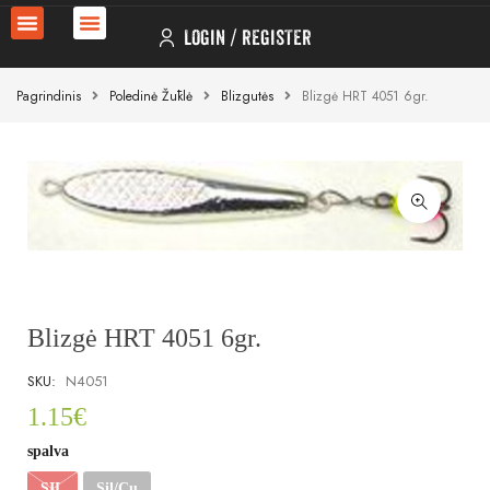
LOGIN
REGISTER
Pagrindinis
Poledinė Žūklė
Blizgutės
Blizgė HRT 4051 6gr.
Blizgė HRT 4051 6gr.
SKU:
N4051
1.15
€
spalva
SIL
Sil/Cu