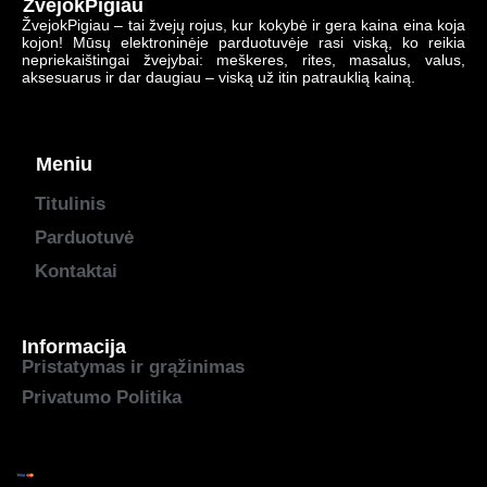
ŽvejokPigiau
ŽvejokPigiau – tai žvejų rojus, kur kokybė ir gera kaina eina koja
kojon! Mūsų elektroninėje parduotuvėje rasi viską, ko reikia
nepriekaištingai žvejybai: meškeres, rites, masalus, valus,
aksesuarus ir dar daugiau – viską už itin patrauklią kainą.
Meniu
Titulinis
Parduotuvė
Kontaktai
Informacija
Pristatymas ir grąžinimas
Privatumo Politika