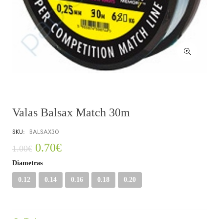
Valas Balsax Match 30m
SKU:
BALSAX30
0.70
€
1.00
€
Diametras
0.12
0.14
0.16
0.18
0.20