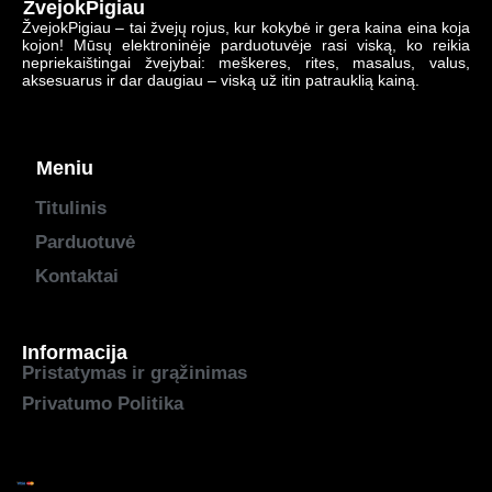
ŽvejokPigiau
ŽvejokPigiau – tai žvejų rojus, kur kokybė ir gera kaina eina koja
kojon! Mūsų elektroninėje parduotuvėje rasi viską, ko reikia
nepriekaištingai žvejybai: meškeres, rites, masalus, valus,
aksesuarus ir dar daugiau – viską už itin patrauklią kainą.
Meniu
Titulinis
Parduotuvė
Kontaktai
Informacija
Pristatymas ir grąžinimas
Privatumo Politika