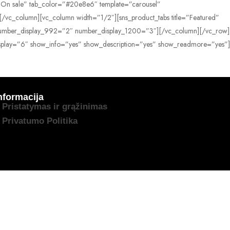
”On sale” tab_color=”#20e8e6″ template=”carousel”
/vc_column][vc_column width=”1/2″][sns_product_tabs title=”Featured”
″ number_display_992=”2″ number_display_1200=”3″][/vc_column][/vc_row]
isplay=”6″ show_info=”yes” show_description=”yes” show_readmore=”yes”]
nformacija
Pristatymas ir grąžinimas
Privatumo Politika