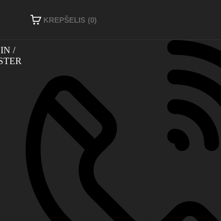
KREPŠELIS
(0)
IN
STER