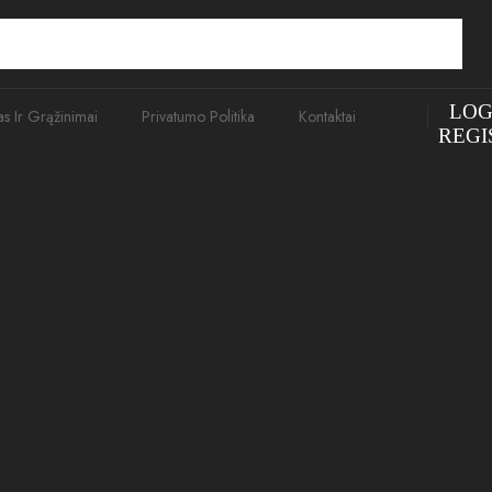
LOG
as Ir Grąžinimai
Privatumo Politika
Kontaktai
REGI