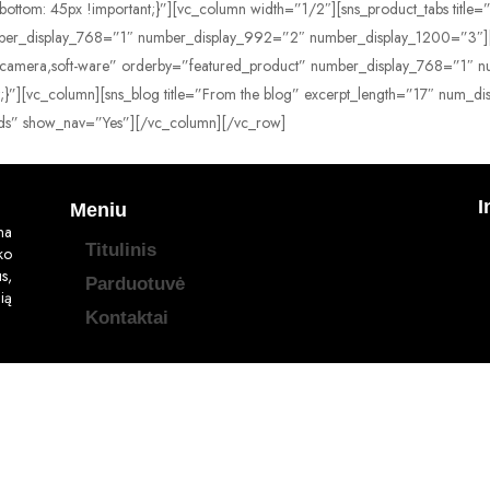
om: 45px !important;}”][vc_column width=”1/2″][sns_product_tabs title=
umber_display_768=”1″ number_display_992=”2″ number_display_1200=”3″][
t=”camera,soft-ware” orderby=”featured_product” number_display_768=”1
”][vc_column][sns_blog title=”From the blog” excerpt_length=”17″ num_d
nds” show_nav=”Yes”][/vc_column][/vc_row]
I
Meniu
na
Titulinis
ko
s,
Parduotuvė
ią
Kontaktai