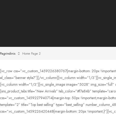
Pagrindinis
Home Page 2
[vc_row css=”.vc_custom_1459226380767{margin-bottom: 20px !important;}
el_class=”banner style7″][/vc_column][vc_column width=”1/3″][vc_single_i
[vc_column width=”1/3″][vc_single_image image=”5028″ img_size=”full” al
[sns_product_tabs title=”New Arrivals” tab_color=”#f7a84b” template=”caro
css=”.vc_custom_1459227940714{margin-top: 50px !important;margin-bottom:
template=”2″ title=”Top best selling” type=”best_selling” number_co
css=”.vc_custom_1459226420448{margin-bottom: 20px !important;}”][vc_col