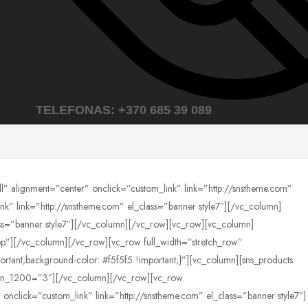
TELEFONAS: +370 685 39 089
alignment=”center” onclick=”custom_link” link=”http://snstheme.com”
k” link=”http://snstheme.com” el_class=”banner style7″][/vc_column]
ss=”banner style7″][/vc_column][/vc_row][vc_row][vc_column]
top”][/vc_column][/vc_row][vc_row full_width=”stretch_row”
tant;background-color: #f5f5f5 !important;}”][vc_column][sns_products
umn_1200=”3″][/vc_column][/vc_row][vc_row
click=”custom_link” link=”http://snstheme.com” el_class=”banner style7″]