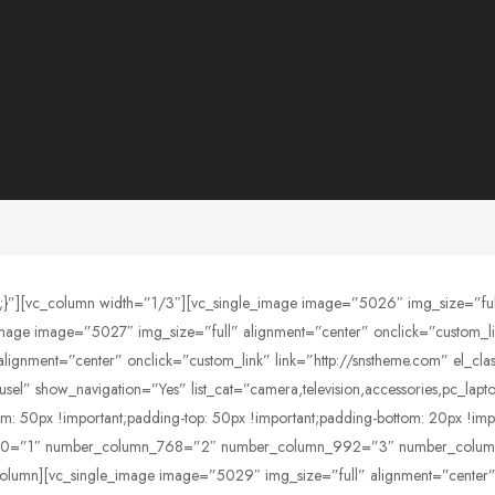
”][vc_column width=”1/3″][vc_single_image image=”5026″ img_size=”full” 
mage image=”5027″ img_size=”full” alignment=”center” onclick=”custom_lin
ignment=”center” onclick=”custom_link” link=”http://snstheme.com” el_cla
usel” show_navigation=”Yes” list_cat=”camera,television,accessories,pc_lap
 50px !important;padding-top: 50px !important;padding-bottom: 20px !impor
lumn_480=”1″ number_column_768=”2″ number_column_992=”3″ number_col
umn][vc_single_image image=”5029″ img_size=”full” alignment=”center” on