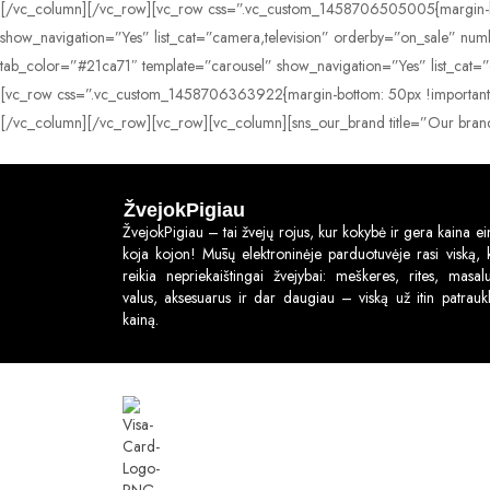
[/vc_column][/vc_row][vc_row css=”.vc_custom_1458706505005{margin-bott
show_navigation=”Yes” list_cat=”camera,television” orderby=”on_sale” n
tab_color=”#21ca71″ template=”carousel” show_navigation=”Yes” list_ca
[vc_row css=”.vc_custom_1458706363922{margin-bottom: 50px !important;}
[/vc_column][/vc_row][vc_row][vc_column][sns_our_brand title=”Our bra
ŽvejokPigiau
ŽvejokPigiau – tai žvejų rojus, kur kokybė ir gera kaina ei
koja kojon! Mūsų elektroninėje parduotuvėje rasi viską, 
reikia nepriekaištingai žvejybai: meškeres, rites, masalu
valus, aksesuarus ir dar daugiau – viską už itin patraukl
kainą.