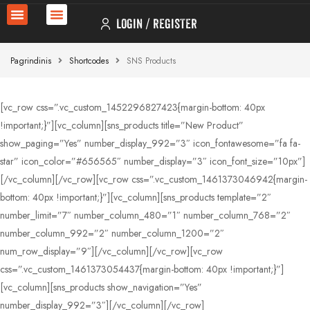
LOGIN
REGISTER
Pagrindinis
Shortcodes
SNS Products
[vc_row css=”.vc_custom_1452296827423{margin-bottom: 40px
!important;}”][vc_column][sns_products title=”New Product”
show_paging=”Yes” number_display_992=”3″ icon_fontawesome=”fa fa-
star” icon_color=”#656565″ number_display=”3″ icon_font_size=”10px”]
[/vc_column][/vc_row][vc_row css=”.vc_custom_1461373046942{margin-
bottom: 40px !important;}”][vc_column][sns_products template=”2″
number_limit=”7″ number_column_480=”1″ number_column_768=”2″
number_column_992=”2″ number_column_1200=”2″
num_row_display=”9″][/vc_column][/vc_row][vc_row
css=”.vc_custom_1461373054437{margin-bottom: 40px !important;}”]
[vc_column][sns_products show_navigation=”Yes”
number_display_992=”3″][/vc_column][/vc_row]