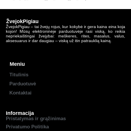
ŽvejokPigiau
ŽvejokPigiau – tai žvejų rojus, kur kokybė ir gera kaina eina koja
kojon! Mūsų elektroninėje parduotuvėje rasi viską, ko reikia
nepriekaištingai žvejybai: meškeres, rites, masalus, valus,
aksesuarus ir dar daugiau – viską už itin patrauklią kainą.
Meniu
Titulinis
Parduotuvė
Kontaktai
Informacija
Pristatymas ir grąžinimas
Privatumo Politika