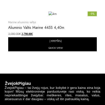
-9%
Marine aliuminio valtys
Aliuminio Valtis Marine 445S 4,40m
3,080.00
€
2,790.00
€
Į KREPŠELĮ
QUICK VIEW
ŽvejokPigiau
ŽvejokPigiau – tai žvejų rojus, kur kokybė ir gera kaina eina koja
kojon! Mūsų elektroninėje parduotuvėje rasi viską, ko reikia
nepriekaištingai žvejybai: meškeres, rites, masalus, valus,
aksesuarus ir dar daugiau – viską už itin patrauklią kainą.