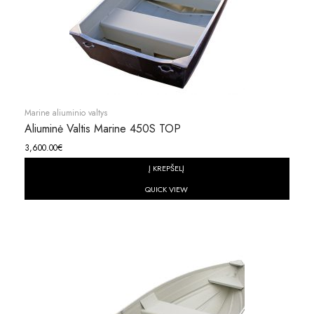
Marine aliuminio valtys
Aliuminė Valtis Marine 450S TOP
3,600.00
€
Į KREPŠELĮ
QUICK VIEW