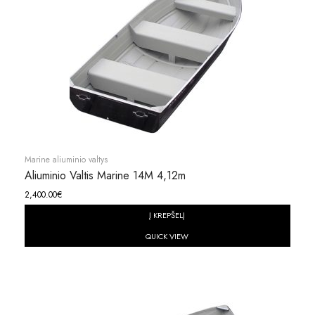
Marine aliuminio valtys
Aliuminio Valtis Marine 14M 4,12m
2,400.00
€
Į KREPŠELĮ
QUICK VIEW