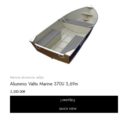
Marine aliuminio valtys
Aliuminio Valtis Marine 370U 3,69m
3,200.00
€
Į KREPŠELĮ
QUICK VIEW