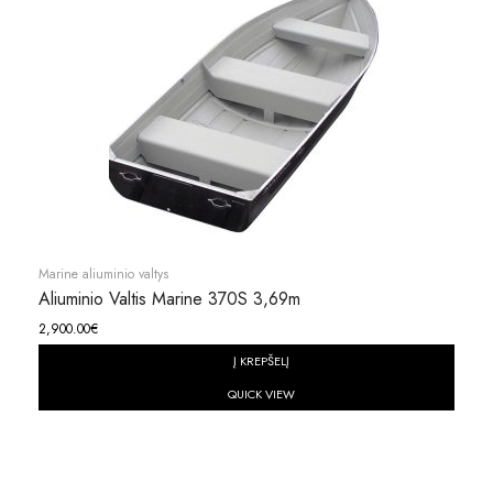
Marine aliuminio valtys
Aliuminio Valtis Marine 370S 3,69m
2,900.00
€
Į KREPŠELĮ
QUICK VIEW