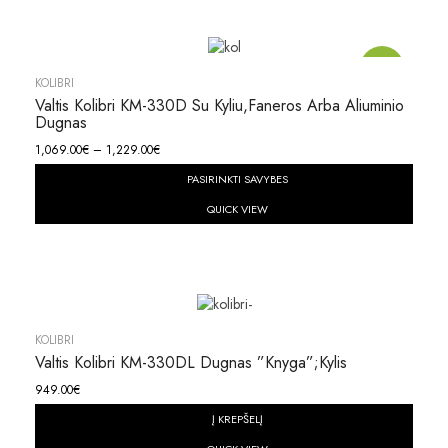
Akcija!
KOLIBRI
Valtis Kolibri KM-330D Su Kyliu,faneros Arba Aliuminio
Dugnas
1,069.00
€
–
1,229.00
€
PASIRINKTI SAVYBES
QUICK VIEW
KOLIBRI
Valtis Kolibri KM-330DL Dugnas ”knyga”;kylis
949.00
€
Į KREPŠELĮ