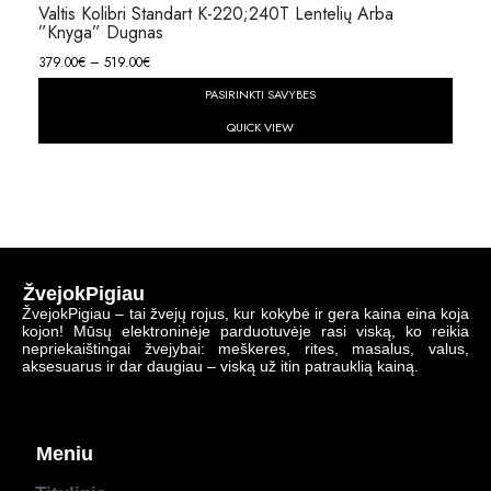
Valtis Kolibri Standart K-220;240T Lentelių Arba
”knyga” Dugnas
379.00
€
–
519.00
€
PASIRINKTI SAVYBES
QUICK VIEW
ŽvejokPigiau
ŽvejokPigiau – tai žvejų rojus, kur kokybė ir gera kaina eina koja
kojon! Mūsų elektroninėje parduotuvėje rasi viską, ko reikia
nepriekaištingai žvejybai: meškeres, rites, masalus, valus,
aksesuarus ir dar daugiau – viską už itin patrauklią kainą.
Meniu