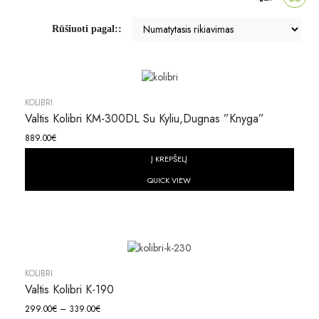
Rūšiuoti pagal::
KOLIBRI
Valtis Kolibri KM-300DL Su Kyliu,dugnas ”knyga”
889.00
€
Į KREPŠELĮ
QUICK VIEW
KOLIBRI
Valtis Kolibri K-190
299.00
€
–
339.00
€