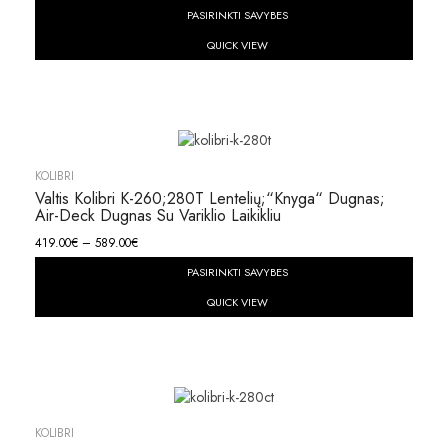
PASIRINKTI SAVYBES
QUICK VIEW
KOLIBRI
Valtis Kolibri K-260;280T Lentelių;“knyga“ Dugnas;
Air-Deck Dugnas Su Variklio Laikikliu
419.00
€
–
589.00
€
PASIRINKTI SAVYBES
QUICK VIEW
KOLIBRI