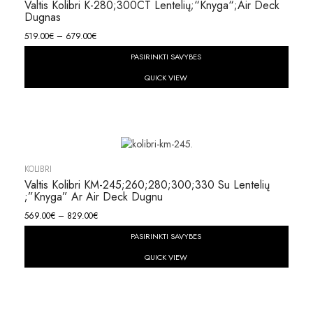
Valtis Kolibri K-280;300CT Lentelių;“knyga“;Air Deck
Dugnas
519.00
€
–
679.00
€
PASIRINKTI SAVYBES
QUICK VIEW
KOLIBRI
Valtis Kolibri KM-245;260;280;300;330 Su Lentelių
;”knyga” Ar Air Deck Dugnu
569.00
€
–
829.00
€
PASIRINKTI SAVYBES
QUICK VIEW