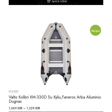
QUICK VIEW
Akcija!
KOLIBRI
Valtis Kolibri KM-330D Su Kyliu,faneros Arba Aliuminio
Dugnas
1,069.00
€
–
1,229.00
€