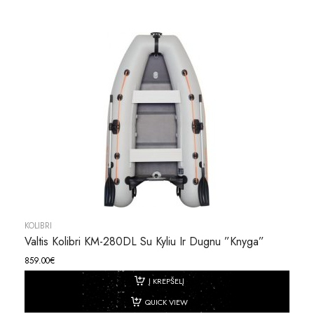
KOLIBRI
Valtis Kolibri KM-280DL Su Kyliu Ir Dugnu ”knyga”
859.00
€
Į KREPŠELĮ
QUICK VIEW