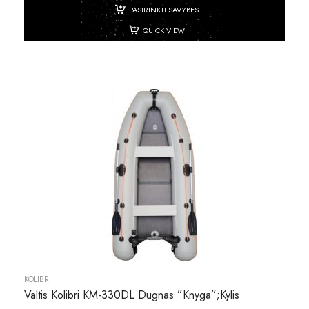
PASIRINKTI SAVYBES
QUICK VIEW
KOLIBRI
Valtis Kolibri KM-330DL Dugnas ”knyga”;kylis