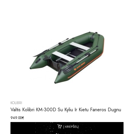
KOLIBRI
Valtis Kolibri KM-300D Su Kyliu Ir Kietu Faneros Dugnu
949.00
€
Į KREPŠELĮ