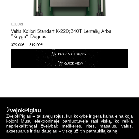
KOLIBRI
Valtis Kolibri Standart K-220;240T Lentelių Arba
”knyga” Dugnas
379.00
€
–
519.00
€
PASIRINKTI SAVYBES
QUICK VIEW
ŽvejokPigiau
ŽvejokPigiau – tai žvejų rojus, kur kokybė ir gera kaina eina koja
kojon! Mūsų elektroninėje parduotuvėje rasi viską, ko reikia
nepriekaištingai žvejybai: meškeres, rites, masalus, valus,
aksesuarus ir dar daugiau – viską už itin patrauklią kainą.