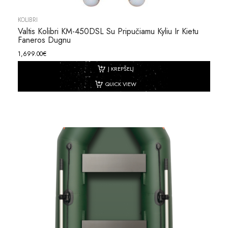
KOLIBRI
Valtis Kolibri KM-450DSL Su Pripučiamu Kyliu Ir Kietu
Faneros Dugnu
1,699.00
€
Į KREPŠELĮ
QUICK VIEW