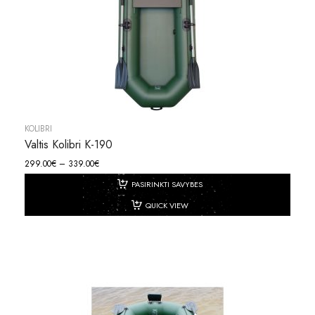
KOLIBRI
Valtis Kolibri K-190
299.00
€
–
339.00
€
PASIRINKTI SAVYBES
QUICK VIEW