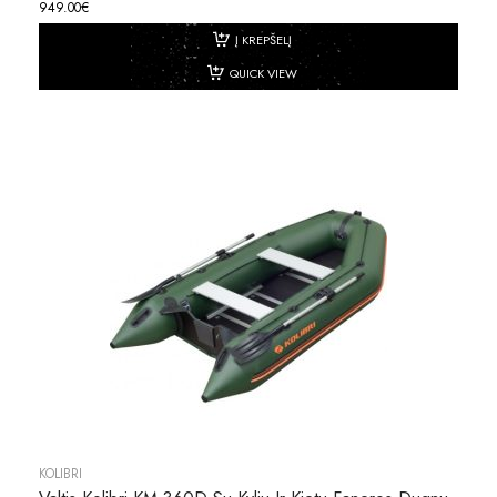
949.00
€
Į KREPŠELĮ
QUICK VIEW
KOLIBRI