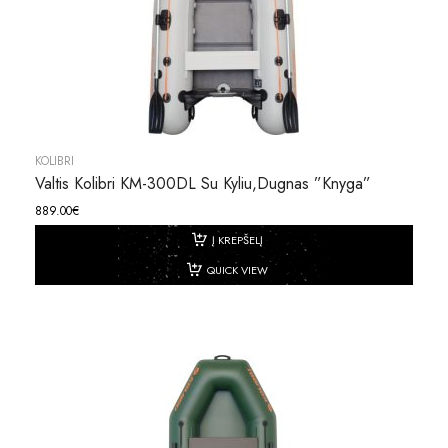
KOLIBRI
Valtis Kolibri KM-300DL Su Kyliu,dugnas ”knyga”
889.00
€
Į KREPŠELĮ
QUICK VIEW