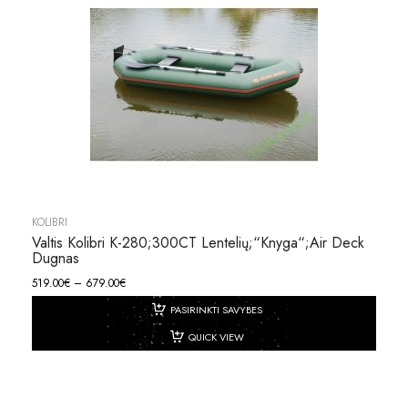
KOLIBRI
Valtis Kolibri K-280;300CT Lentelių;“knyga“;Air Deck
Dugnas
519.00
€
–
679.00
€
PASIRINKTI SAVYBES
QUICK VIEW