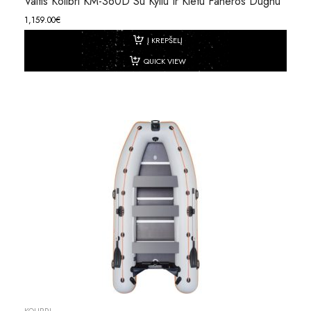
Valtis Kolibri KM-360D Su Kyliu Ir Kietu Faneros Dugnu
1,159.00
€
Į KREPŠELĮ
QUICK VIEW