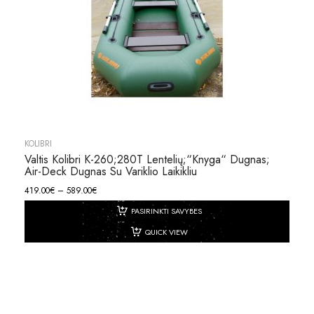
KOLIBRI
Valtis Kolibri K-260;280T Lentelių;“knyga“ Dugnas;
Air-Deck Dugnas Su Variklio Laikikliu
419.00
€
–
589.00
€
PASIRINKTI SAVYBES
QUICK VIEW