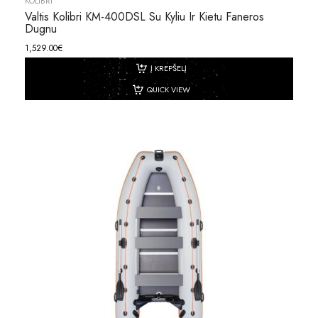
KOLIBRI
Valtis Kolibri KM-400DSL Su Kyliu Ir Kietu Faneros
Dugnu
1,529.00
€
Į KREPŠELĮ
QUICK VIEW