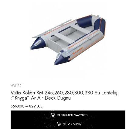
KOLIBRI
Valtis Kolibri KM-245;260;280;300;330 Su Lentelių
;”knyga” Ar Air Deck Dugnu
569.00
€
–
829.00
€
PASIRINKTI SAVYBES
QUICK VIEW