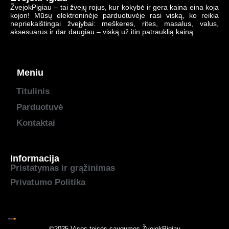
ŽvejokPigiau – tai žvejų rojus, kur kokybė ir gera kaina eina koja
kojon! Mūsų elektroninėje parduotuvėje rasi viską, ko reikia
nepriekaištingai žvejybai: meškeres, rites, masalus, valus,
aksesuarus ir dar daugiau – viską už itin patrauklią kainą.
Meniu
Titulinis
Parduotuvė
Kontaktai
Informacija
Pristatymas ir grąžinimas
Privatumo Politika
©2025 Visos teisės saugumos
ŽvejokPigiau