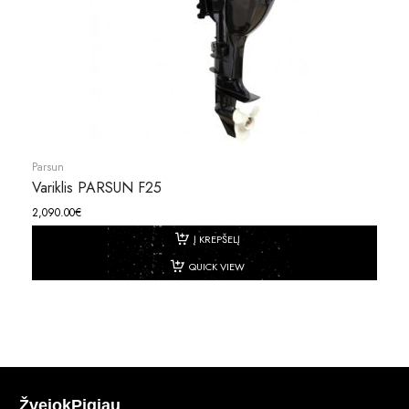
Parsun
Variklis PARSUN F25
2,090.00
€
Į KREPŠELĮ
QUICK VIEW
ŽvejokPigiau