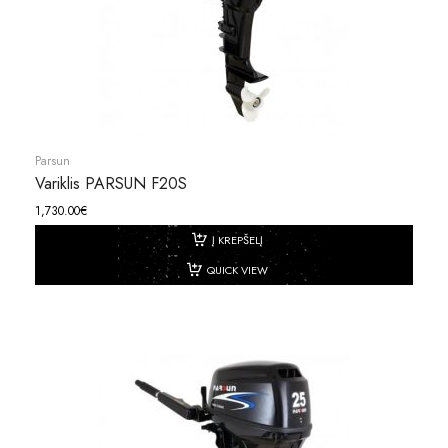
Parsun
Variklis PARSUN F20S
1,730.00
€
Į KREPŠELĮ
QUICK VIEW