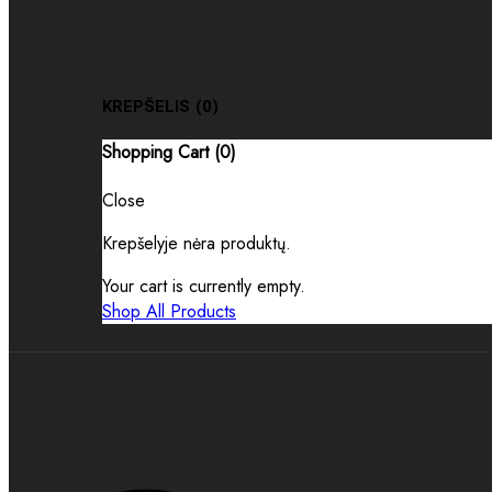
KREPŠELIS
(0)
Shopping Cart (
0
)
Close
Krepšelyje nėra produktų.
Your cart is currently empty.
Shop All Products