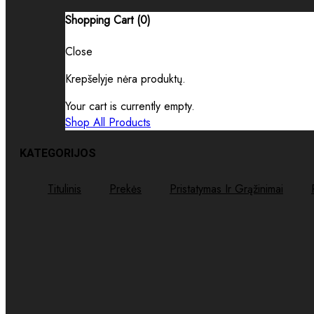
Shopping Cart (
0
)
Close
Krepšelyje nėra produktų.
Your cart is currently empty.
Shop All Products
KATEGORIJOS
Titulinis
Prekės
Pristatymas Ir Grąžinimai