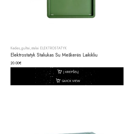
Kėdės,gultai,stalai ELEKTROSTATYK
Elektrostatyk Staliukas Su Meškerės Laikikliu
20.00
€
Į KREPŠELĮ
QUICK VIEW