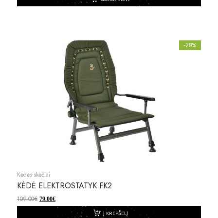
-28%
Kėdės-skėčiai
KĖDĖ ELEKTROSTATYK FK2
109.00
€
79.00
€
Į KREPŠELĮ