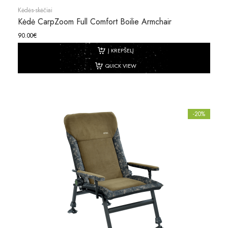
Kėdės-skėčiai
Kėdė CarpZoom Full Comfort Boilie Armchair
90.00
€
Į KREPŠELĮ
QUICK VIEW
-20%