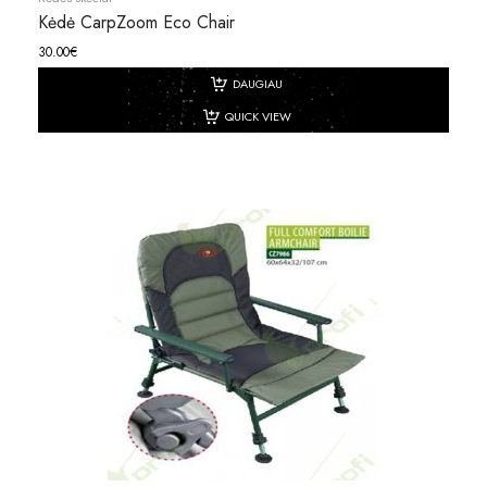
Kėdė CarpZoom Eco Chair
30.00
€
DAUGIAU
QUICK VIEW