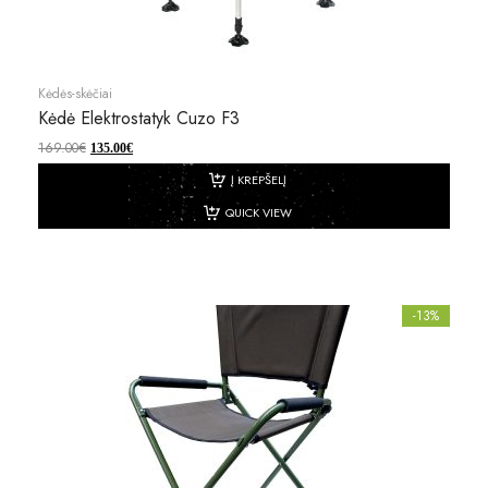
Kėdės-skėčiai
Kėdė Elektrostatyk Cuzo F3
169.00
€
135.00
€
Į KREPŠELĮ
QUICK VIEW
-13%