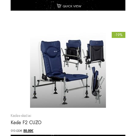
QUICK VIEW
-19%
Kėdės-skėčiai
Kėdė F2 CUZO
99.00
€
80.00
€