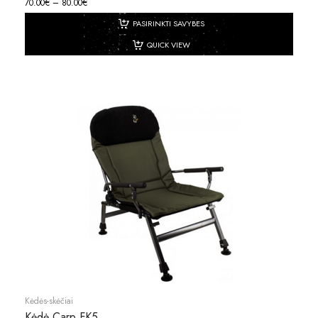
70.00
€
–
80.00
€
PASIRINKTI SAVYBES
QUICK VIEW
Kėdės-skėčiai
Kėdė Carp FK5