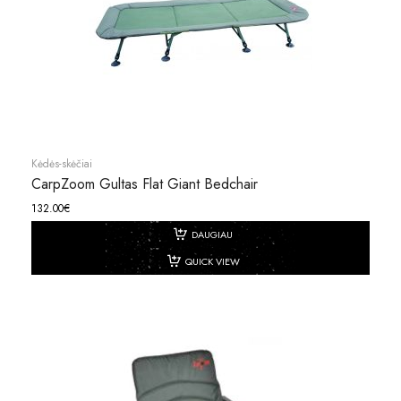
Kėdės-skėčiai
CarpZoom Gultas Flat Giant Bedchair
132.00
€
DAUGIAU
QUICK VIEW