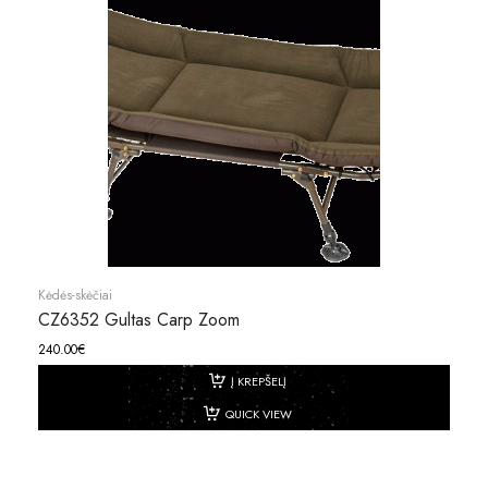
Kėdės-skėčiai
CZ6352 Gultas Carp Zoom
240.00
€
Į KREPŠELĮ
QUICK VIEW