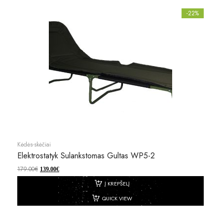
-22%
Kėdės-skėčiai
Elektrostatyk Sulankstomas Gultas WP5-2
179.00
€
139.00
€
Į KREPŠELĮ
QUICK VIEW