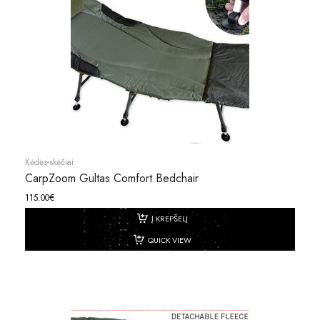
Kėdės-skėčiai
CarpZoom Gultas Comfort Bedchair
115.00
€
Į KREPŠELĮ
QUICK VIEW