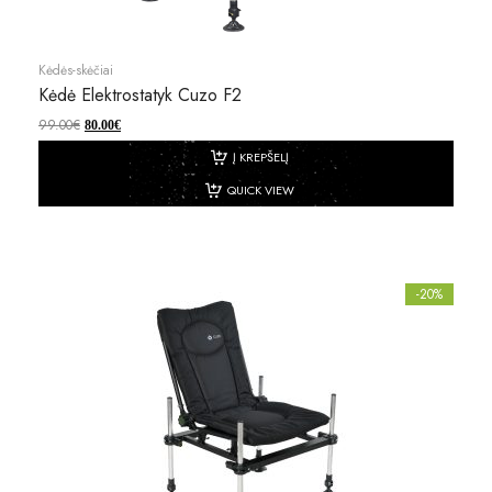
Kėdės-skėčiai
Kėdė Elektrostatyk Cuzo F2
99.00
€
80.00
€
Į KREPŠELĮ
QUICK VIEW
-20%