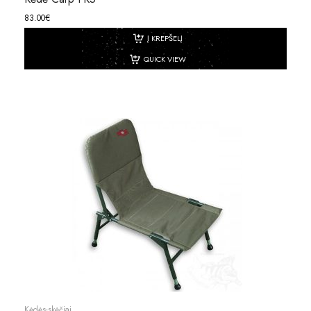
83.00
€
Į KREPŠELĮ
QUICK VIEW
Kėdės-skėčiai