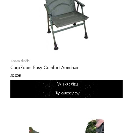
Kėdės-skėčiai
CarpZoom Easy Comfort Armchair
50.00
€
Į KREPŠELĮ
QUICK VIEW