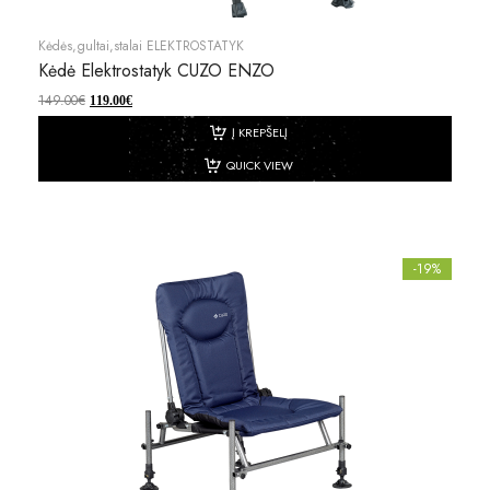
Kėdės,gultai,stalai ELEKTROSTATYK
Kėdė Elektrostatyk CUZO ENZO
149.00
€
119.00
€
Į KREPŠELĮ
QUICK VIEW
-19%