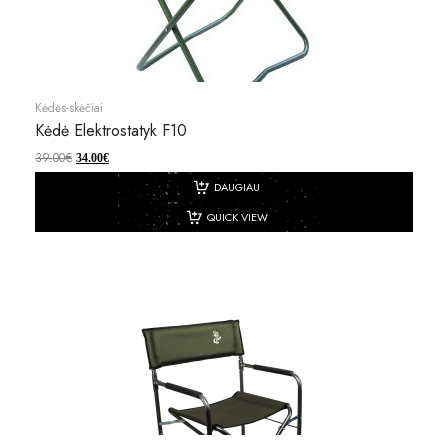
Kėdės-skėčiai
Kėdė Elektrostatyk F10
39.00
€
34.00
€
DAUGIAU
QUICK VIEW