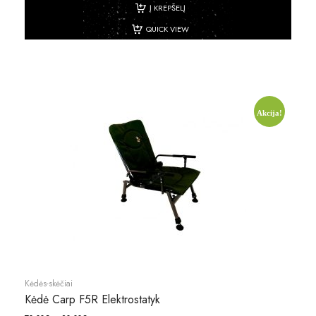
Į KREPŠELĮ
QUICK VIEW
Akcija!
Kėdės-skėčiai
Kėdė Carp F5R Elektrostatyk