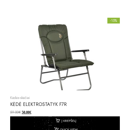
-15%
Kėdės-skėčiai
KĖDĖ ELEKTROSTATYK F7R
59.00
€
50.00
€
Į KREPŠELĮ
QUICK VIEW