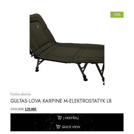
-35%
Kėdės-skėčiai
GULTAS-LOVA KARPINĖ M-ELEKTROSTATYK L8
199.00
€
129.00
€
Į KREPŠELĮ
QUICK VIEW