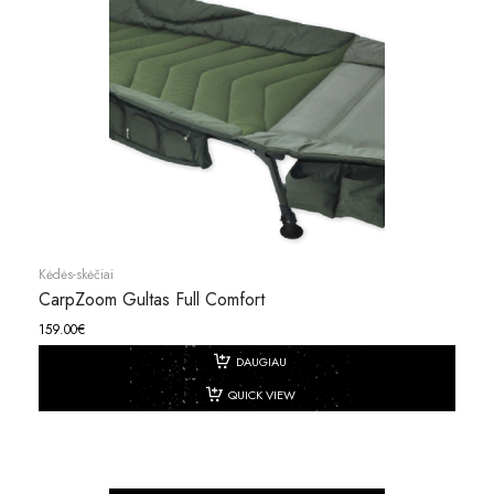
Kėdės-skėčiai
CarpZoom Gultas Full Comfort
159.00
€
DAUGIAU
QUICK VIEW