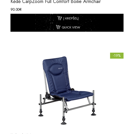
Kėdė CarpZoom Full Comfort Boilie Armchair
90.00
€
Į KREPŠELĮ
QUICK VIEW
-19%