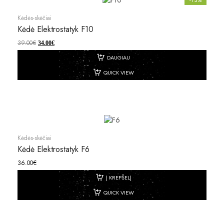
Kėdės-skėčiai
Kėdė Elektrostatyk F10
39.00
€
34.00
€
DAUGIAU
QUICK VIEW
Kėdės-skėčiai
Kėdė Elektrostatyk F6
36.00
€
Į KREPŠELĮ
QUICK VIEW