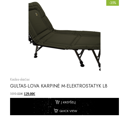
-35%
Kėdės-skėčiai
GULTAS-LOVA KARPINĖ M-ELEKTROSTATYK L8
199.00
€
129.00
€
Į KREPŠELĮ
QUICK VIEW