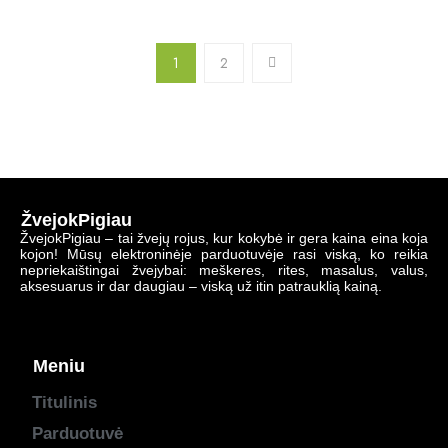
1
2
ŽvejokPigiau
ŽvejokPigiau – tai žvejų rojus, kur kokybė ir gera kaina eina koja
kojon! Mūsų elektroninėje parduotuvėje rasi viską, ko reikia
nepriekaištingai žvejybai: meškeres, rites, masalus, valus,
aksesuarus ir dar daugiau – viską už itin patrauklią kainą.
Meniu
Titulinis
Parduotuvė