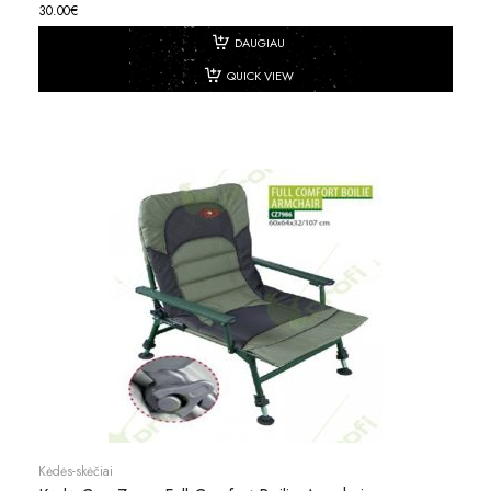
30.00
€
DAUGIAU
QUICK VIEW
Kėdės-skėčiai