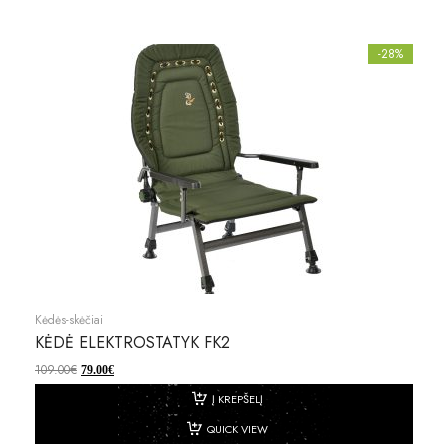
-28%
Kėdės-skėčiai
KĖDĖ ELEKTROSTATYK FK2
109.00
€
79.00
€
Į KREPŠELĮ
QUICK VIEW