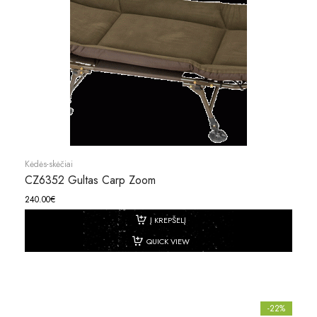
Kėdės-skėčiai
CZ6352 Gultas Carp Zoom
240.00
€
Į KREPŠELĮ
QUICK VIEW
-22%