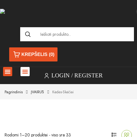
KREPŠELIS
(0)
LOGIN
REGISTER
Pagrindinis
ĮVAIRŪS
Kėdės-Skėčiai
Rodomi 1–20 produktai - viso yra 33