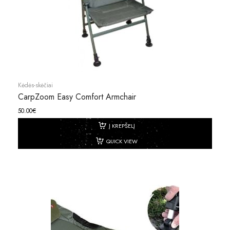
Kėdės-skėčiai
CarpZoom Easy Comfort Armchair
50.00
€
Į KREPŠELĮ
QUICK VIEW