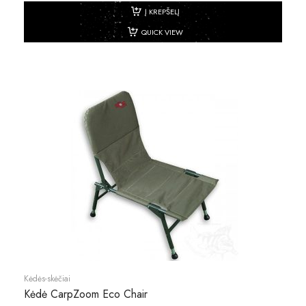
Į KREPŠELĮ
QUICK VIEW
Kėdės-skėčiai
Kėdė CarpZoom Eco Chair