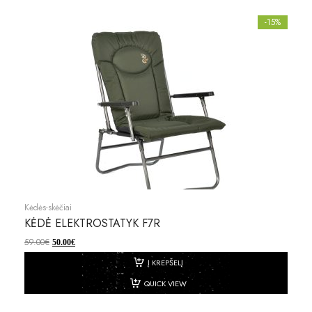
-15%
Kėdės-skėčiai
KĖDĖ ELEKTROSTATYK F7R
59.00
€
50.00
€
Į KREPŠELĮ
QUICK VIEW