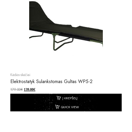
Kėdės-skėčiai
Elektrostatyk Sulankstomas Gultas WP5-2
179.00
€
139.00
€
Į KREPŠELĮ
QUICK VIEW