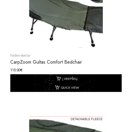
Kėdės-skėčiai
CarpZoom Gultas Comfort Bedchair
115.00
€
Į KREPŠELĮ
QUICK VIEW