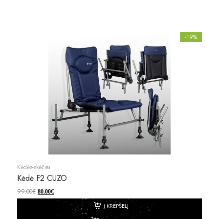
-19%
Kėdės-skėčiai
Kėdė F2 CUZO
99.00
€
80.00
€
Į KREPŠELĮ