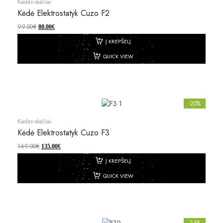
Kėdės-skėčiai
Kėdė Elektrostatyk Cuzo F2
99.00
€
80.00
€
Į KREPŠELĮ
QUICK VIEW
-20%
Kėdės-skėčiai
Kėdė Elektrostatyk Cuzo F3
169.00
€
135.00
€
Į KREPŠELĮ
QUICK VIEW
-13%