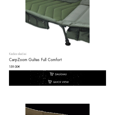
Kėdės-skėčiai
CarpZoom Gultas Full Comfort
159.00
€
DAUGIAU
QUICK VIEW