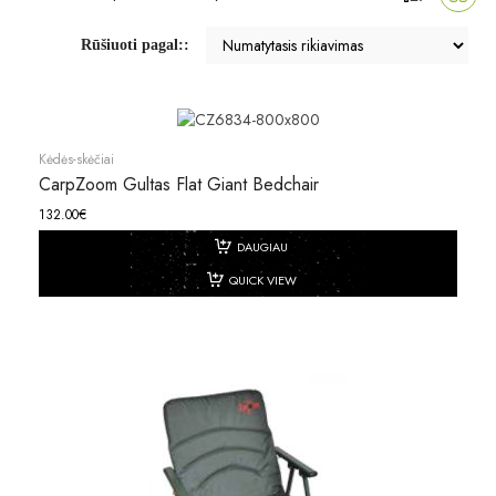
Rūšiuoti pagal::
Kėdės-skėčiai
CarpZoom Gultas Flat Giant Bedchair
132.00
€
DAUGIAU
QUICK VIEW