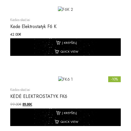
Kėdės-skėčiai
Kėdė Elektrostatyk F6 K
42.00
€
Į KREPŠELĮ
QUICK VIEW
-10%
Kėdės-skėčiai
KĖDĖ ELEKTROSTATYK FK6
99.00
€
89.00
€
Į KREPŠELĮ
QUICK VIEW