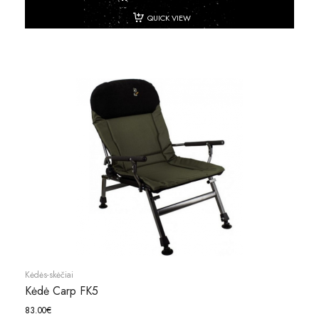
QUICK VIEW
Kėdės-skėčiai
Kėdė Carp FK5
83.00
€