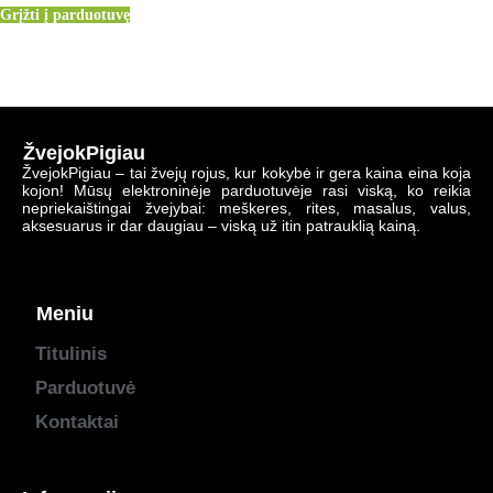
Grįžti į parduotuvę
ŽvejokPigiau
ŽvejokPigiau – tai žvejų rojus, kur kokybė ir gera kaina eina koja
kojon! Mūsų elektroninėje parduotuvėje rasi viską, ko reikia
nepriekaištingai žvejybai: meškeres, rites, masalus, valus,
aksesuarus ir dar daugiau – viską už itin patrauklią kainą.
Meniu
Titulinis
Parduotuvė
Kontaktai